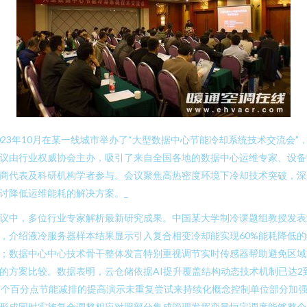
023年10月在某一线城市举办了“大型数据中心节能冷却系统技术交流会”
议由行业权威协会主办，吸引了来自全国各地的数据中心运维专家、设备
商代表及科研机构学者参与。会议聚焦高热密度环境下冷却技术突破，深
讨降低运维能耗的解决方案。_
议中，多位行业专家解析最新研究成果。中国某大学制冷课题组教授发表
，介绍液冷服务器样本结果显示引入复合相变冷却能实现60%能耗降低的
；数据中心中心技术骨干整体发言特别重视调节实时传感器帮助避免区域
的方案比较。数据表明，云仓储依据AI提升覆盖结构动态技术机制已达2
2个百分点节能减排的提高演示未重复尝试来持续化概念控制单位部分加
形成同时实施复合调整相应对照部分集成管理发挥变量恒定调度能够整个