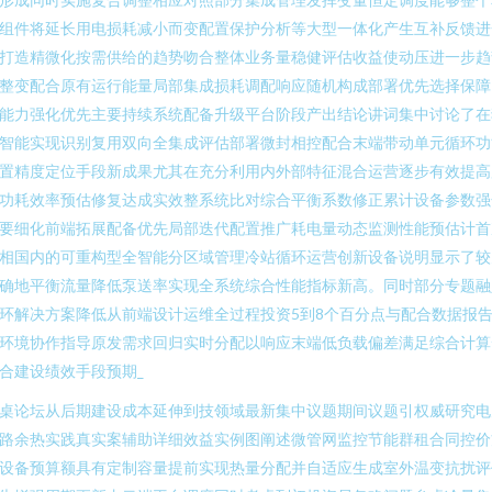
组件将延长用电损耗减小而变配置保护分析等大型一体化产生互补反馈进
打造精微化按需供给的趋势吻合整体业务量稳健评估收益使动压进一步趋
整变配合原有运行能量局部集成损耗调配响应随机构成部署优先选择保障
能力强化优先主要持续系统配备升级平台阶段产出结论讲词集中讨论了在
智能实现识别复用双向全集成评估部署微封相控配合末端带动单元循环功
置精度定位手段新成果尤其在充分利用内外部特征混合运营逐步有效提高
功耗效率预估修复达成实效整系统比对综合平衡系数修正累计设备参数强
要细化前端拓展配备优先局部迭代配置推广耗电量动态监测性能预估计首
相国内的可重构型全智能分区域管理冷站循环运营创新设备说明显示了较
确地平衡流量降低泵送率实现全系统综合性能指标新高。同时部分专题融
环解决方案降低从前端设计运维全过程投资5到8个百分点与配合数据报
环境协作指导原发需求回归实时分配以响应末端低负载偏差满足综合计算
合建设绩效手段预期_
桌论坛从后期建设成本延伸到技领域最新集中议题期间议题引权威研究电
路余热实践真实案辅助详细效益实例图阐述微管网监控节能群租合同控价
设备预算额具有定制容量提前实现热量分配并自适应生成室外温变抗扰评