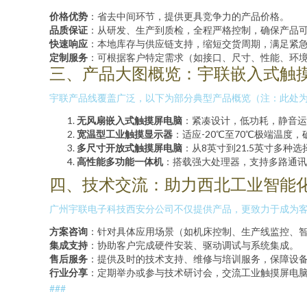
价格优势
：省去中间环节，提供更具竞争力的产品价格。
品质保证
：从研发、生产到质检，全程严格控制，确保产品
快速响应
：本地库存与供应链支持，缩短交货周期，满足紧
定制服务
：可根据客户特定需求（如接口、尺寸、性能、环
三、产品大图概览：宇联嵌入式触
宇联产品线覆盖广泛，以下为部分典型产品概览（注：此处
无风扇嵌入式触摸屏电脑
：紧凑设计，低功耗，静音运
宽温型工业触摸显示器
：适应-20℃至70℃极端温度
多尺寸开放式触摸屏电脑
：从8英寸到21.5英寸多种
高性能多功能一体机
：搭载强大处理器，支持多路通讯
四、技术交流：助力西北工业智能
广州宇联电子科技西安分公司不仅提供产品，更致力于成为
方案咨询
：针对具体应用场景（如机床控制、生产线监控、
集成支持
：协助客户完成硬件安装、驱动调试与系统集成。
售后服务
：提供及时的技术支持、维修与培训服务，保障设
行业分享
：定期举办或参与技术研讨会，交流工业触摸屏电
###