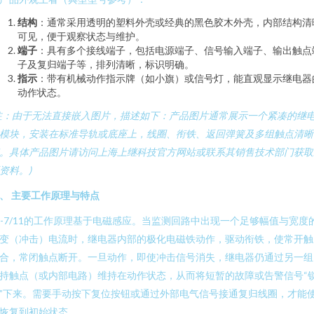
结构
：通常采用透明的塑料外壳或经典的黑色胶木外壳，内部结构清
可见，便于观察状态与维护。
端子
：具有多个接线端子，包括电源端子、信号输入端子、输出触点
子及复归端子等，排列清晰，标识明确。
指示
：带有机械动作指示牌（如小旗）或信号灯，能直观显示继电器
动作状态。
注：由于无法直接嵌入图片，描述如下：产品图片通常展示一个紧凑的继
模块，安装在标准导轨或底座上，线圈、衔铁、返回弹簧及多组触点清晰
。具体产品图片请访问上海上继科技官方网站或联系其销售技术部门获取
资料。)
、 主要工作原理与特点
C-7/11的工作原理基于电磁感应。当监测回路中出现一个足够幅值与宽度
变（冲击）电流时，继电器内部的极化电磁铁动作，驱动衔铁，使常开触
合，常闭触点断开。一旦动作，即使冲击信号消失，继电器仍通过另一组
持触点（或内部电路）维持在动作状态，从而将短暂的故障或告警信号“
”下来。需要手动按下复位按钮或通过外部电气信号接通复归线圈，才能
恢复到初始状态。