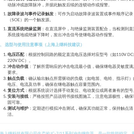
动脉冲或故障脉冲，并据此触发后续的连锁动作或报警。
故障录波与事件记录触发
：可作为启动故障录波装置或事件顺序记录
（SOE）的一个触发源。
直流系统绝缘监测
：在直流屏中，与绝缘监测装置配合，当检测到直
系统接地或绝缘下降时，发出冲击信号使继电器动作报警。
、 选型与使用注意事项（上海上继科技建议）
电压匹配
：根据控制回路的额定直流电压选择对应型号（如110V DC
220V DC）。
冲击动作值
：了解所需响应的冲击电流最小值，确保继电器灵敏度满
要求。
触点负载
：确认输出触点所需驱动的负载（如电笛、电铃、指示灯）
电压、电流及功率，确保在继电器触点容量范围内。
复位方式
：根据系统设计选择手动复位、电动复位或两者兼有的型号
安装与接线
：严格按照产品说明书接线图施工，注意电源极性，确保
固可靠。
测试与维护
：定期进行模拟冲击测试，确保其功能正常，保持触点清
洁。
海上继科技有限公司生产的JC-7/11系列冲击继电器，是一款性能稳定、