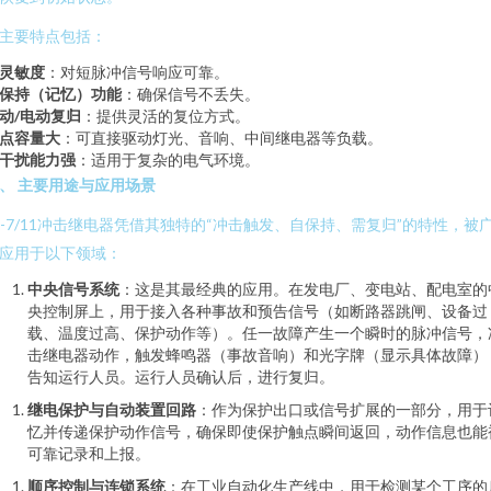
主要特点包括：
灵敏度
：对短脉冲信号响应可靠。
保持（记忆）功能
：确保信号不丢失。
动/电动复归
：提供灵活的复位方式。
点容量大
：可直接驱动灯光、音响、中间继电器等负载。
干扰能力强
：适用于复杂的电气环境。
、 主要用途与应用场景
C-7/11冲击继电器凭借其独特的“冲击触发、自保持、需复归”的特性，被
应用于以下领域：
中央信号系统
：这是其最经典的应用。在发电厂、变电站、配电室的
央控制屏上，用于接入各种事故和预告信号（如断路器跳闸、设备过
载、温度过高、保护动作等）。任一故障产生一个瞬时的脉冲信号，
击继电器动作，触发蜂鸣器（事故音响）和光字牌（显示具体故障）
告知运行人员。运行人员确认后，进行复归。
继电保护与自动装置回路
：作为保护出口或信号扩展的一部分，用于
忆并传递保护动作信号，确保即使保护触点瞬间返回，动作信息也能
可靠记录和上报。
顺序控制与连锁系统
：在工业自动化生产线中，用于检测某个工序的